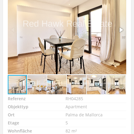
Referenz
RH04285
Objekttyp
Apartment
Ort
Palma de Mallorca
Etage
5
Wohnfläche
82 m²