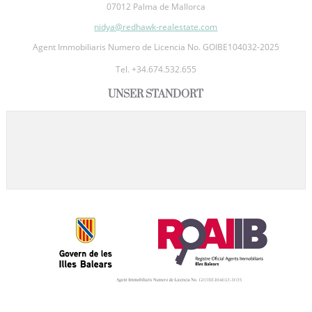
07012 Palma de Mallorca
nidya@redhawk-realestate.com
Agent Immobiliaris Numero de Licencia No. GOIBE104032-2025
Tel. +34.674.532.655
UNSER STANDORT