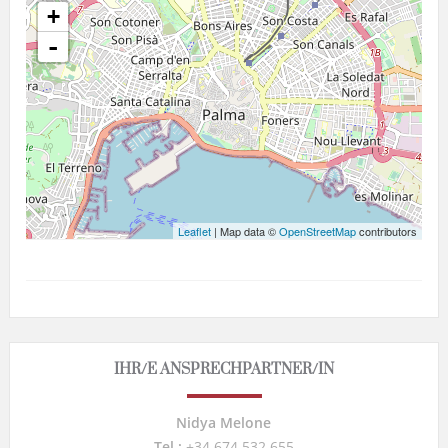
+
-
Leaflet
| Map data ©
OpenStreetMap
contributors
IHR/E ANSPRECHPARTNER/IN
Nidya Melone
Tel.:
+34.674.532.655