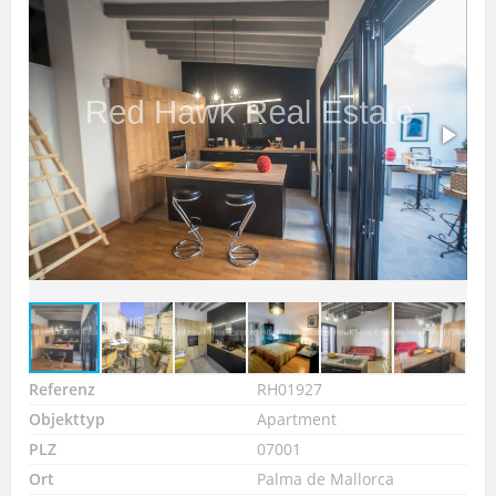
Referenz
RH01927
Objekttyp
Apartment
PLZ
07001
Ort
Palma de Mallorca