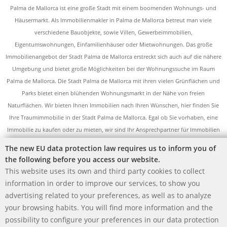
Palma de Mallorca ist eine große Stadt mit einem boomenden Wohnungs- und
Häusermarkt. Als Immobilienmakler in Palma de Mallorca betreut man viele
verschiedene Bauobjekte, sowie Villen, Gewerbeimmobilien,
Eigentumswohnungen, Einfamilienhäuser oder Mietwohnungen. Das große
Immobilienangebot der Stadt Palma de Mallorca erstreckt sich auch auf die nähere
Umgebung und bietet große Möglichkeiten bei der Wohnungssuche im Raum
Palma de Mallorca. Die Stadt Palma de Mallorca mit ihren vielen Grünflächen und
Parks bietet einen blühenden Wohnungsmarkt in der Nähe von freien
Naturflächen. Wir bieten Ihnen Immobilien nach Ihren Wünschen, hier finden Sie
Ihre Traumimmobilie in der Stadt Palma de Mallorca. Egal ob Sie vorhaben, eine
Immobilie zu kaufen oder zu mieten, wir sind Ihr Ansprechpartner für Immobilien
aller Art in Palma de Mallorca. Neben umfangreichem Service bieten wir Ihnen
The new EU data protection law requires us to inform you of
Professionalität und Fachkenntnisse im Bereich Immobilien in Palma de Mallorca.
the following before you access our website.
Die verschiedenen Objekte der Stadt offerieren eine große Auswahl im Bereich
This website uses its own and third party cookies to collect
Vermietung, Kauf und Verkauf von Immobilien und die Firma Redhawk Real Estate
information in order to improve our services, to show you
International ist hier Ihr professioneller Dienstleister für das komplette
advertising related to your preferences, as well as to analyze
Immobilienangebot.
your browsing habits. You will find more information and the
possibility to configure your preferences in our data protection