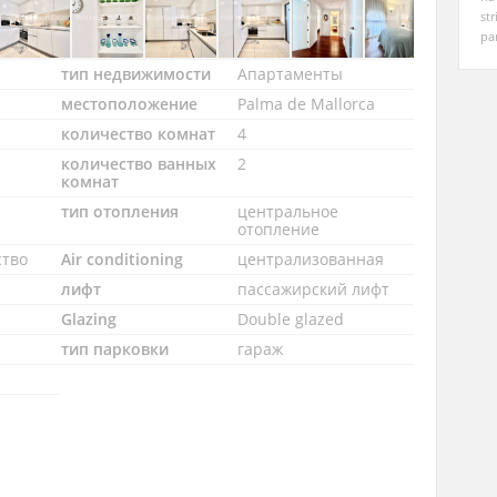
str
pa
тип недвижимости
Апартаменты
местоположение
Palma de Mallorca
количество комнат
4
количество ванных
2
комнат
тип отопления
центральное
отопление
ство
Air conditioning
централизованная
лифт
пассажирский лифт
л
Glazing
Double glazed
тип парковки
гараж