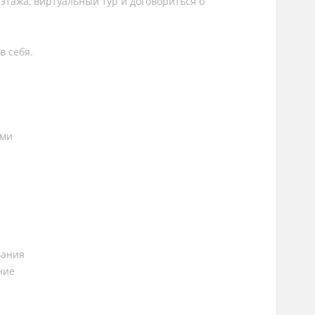
этажа, виртуальный тур и договориться о
в себя.
е
ями
вания
ние