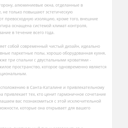
торону, алюминиевые окна, отделанные в
, не только повышают эстетическую
ют превосходную изоляцию, кроме того, внешние
ртира оснащена системой климат-контроля,
ние в течение всего года.
ляет собой современный чистый дизайн, идеально
вные паркетные полы, хорошо оборудованная кухня,
акже три спальни с двуспальными кроватями -
 жилое пространство, которое одновременно является
кциональным.
асположению в Санта-Каталине и привлекательному
ра привлекает тех, кто ценит гармоничное сочетание
глашаем вас познакомиться с этой исключительной
можности, которые она открывает для вашего