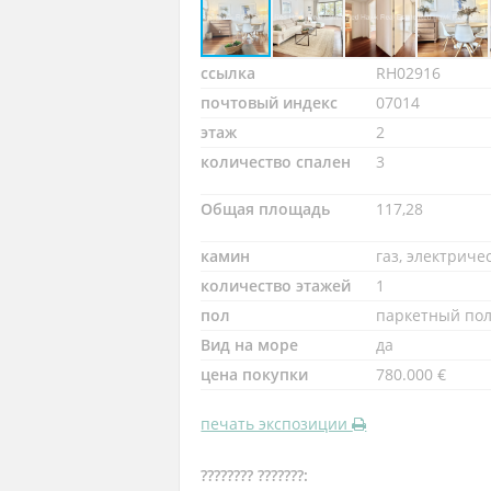
ссылка
RH02916
почтовый индекс
07014
этаж
2
количество спален
3
Общая площадь
117,28
камин
газ, электриче
количество этажей
1
пол
паркетный по
Вид на море
да
цена покупки
780.000 €
печать экспозиции
???????? ???????: