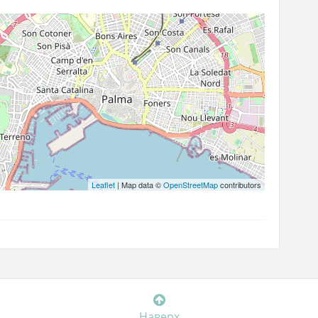
Leaflet
| Map data ©
OpenStreetMap
contributors
Наверх