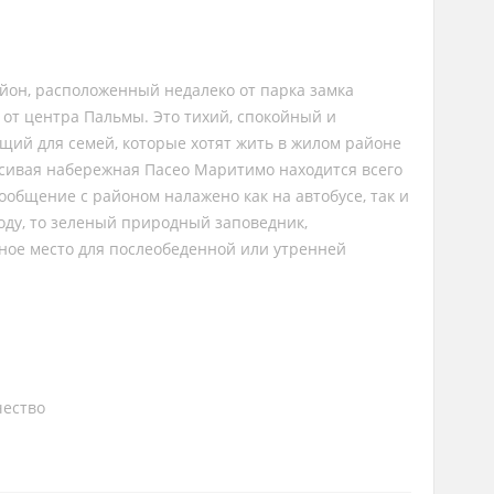
йон, расположенный недалеко от парка замка
 от центра Пальмы. Это тихий, спокойный и
щий для семей, которые хотят жить в жилом районе
асивая набережная Пасео Маритимо находится всего
сообщение с районом налажено как на автобусе, так и
оду, то зеленый природный заповедник,
ное место для послеобеденной или утренней
чество