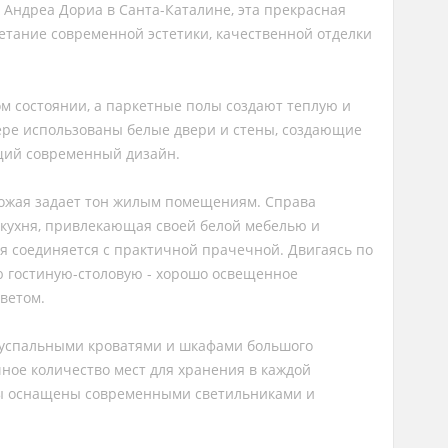
Андреа Дориа в Санта-Каталине, эта прекрасная
етание современной эстетики, качественной отделки
ом состоянии, а паркетные полы создают теплую и
ере использованы белые двери и стены, создающие
бщий современный дизайн.
хожая задает тон жилым помещениям. Справа
 кухня, привлекающая своей белой мебелью и
ня соединяется с практичной прачечной. Двигаясь по
ю гостиную-столовую - хорошо освещенное
светом.
двуспальными кроватями и шкафами большого
ное количество мест для хранения в каждой
ты оснащены современными светильниками и