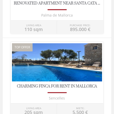
RENOVATED APARTMENT NEAR SANTA CATA ...
Palma de Mallorca
LIVING AREA
PURCHASE PRICE:
110 sqm
895.000 €
TOP OFFER
CHARMING FINCA FOR RENT IN MALLORCA
Sencelles
LIVING AREA
MIETE:
205 sqm
5.500 €