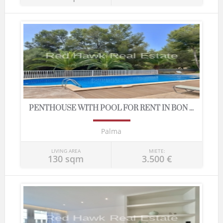
PENTHOUSE WITH POOL FOR RENT IN BON ...
Palma
LIVING AREA
MIETE:
130 sqm
3.500 €