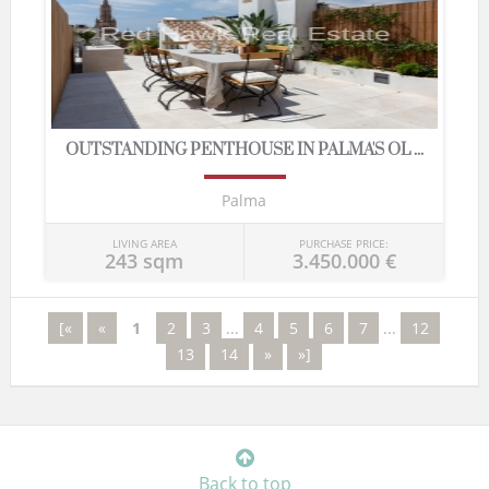
OUTSTANDING PENTHOUSE IN PALMA'S OL ...
Palma
LIVING AREA
PURCHASE PRICE:
243 sqm
3.450.000 €
[«
«
1
2
3
...
4
5
6
7
...
12
13
14
»
»]
Back to top