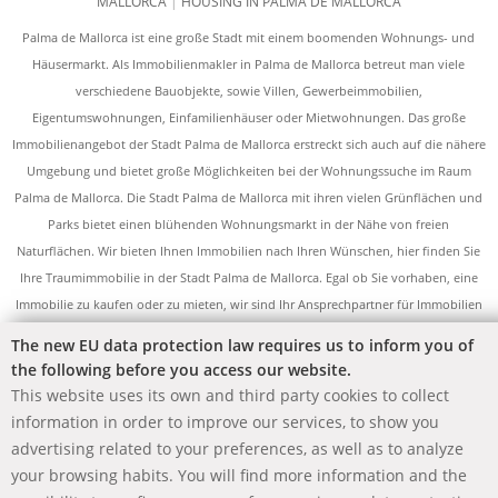
MALLORCA
|
HOUSING IN PALMA DE MALLORCA
Palma de Mallorca ist eine große Stadt mit einem boomenden Wohnungs- und
Häusermarkt. Als Immobilienmakler in Palma de Mallorca betreut man viele
verschiedene Bauobjekte, sowie Villen, Gewerbeimmobilien,
Eigentumswohnungen, Einfamilienhäuser oder Mietwohnungen. Das große
Immobilienangebot der Stadt Palma de Mallorca erstreckt sich auch auf die nähere
Umgebung und bietet große Möglichkeiten bei der Wohnungssuche im Raum
Palma de Mallorca. Die Stadt Palma de Mallorca mit ihren vielen Grünflächen und
Parks bietet einen blühenden Wohnungsmarkt in der Nähe von freien
Naturflächen. Wir bieten Ihnen Immobilien nach Ihren Wünschen, hier finden Sie
Ihre Traumimmobilie in der Stadt Palma de Mallorca. Egal ob Sie vorhaben, eine
Immobilie zu kaufen oder zu mieten, wir sind Ihr Ansprechpartner für Immobilien
aller Art in Palma de Mallorca. Neben umfangreichem Service bieten wir Ihnen
The new EU data protection law requires us to inform you of
Professionalität und Fachkenntnisse im Bereich Immobilien in Palma de Mallorca.
the following before you access our website.
Die verschiedenen Objekte der Stadt offerieren eine große Auswahl im Bereich
This website uses its own and third party cookies to collect
Vermietung, Kauf und Verkauf von Immobilien und die Firma Redhawk Real Estate
information in order to improve our services, to show you
International ist hier Ihr professioneller Dienstleister für das komplette
advertising related to your preferences, as well as to analyze
Immobilienangebot.
your browsing habits. You will find more information and the