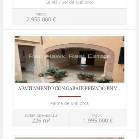
Calvià / Sol de Mallorca
PRECIO:
2.950.000 €
APARTAMENTO CON GARAJE PRIVADO EN V ...
Palma de Mallorca
SUPERFICIE HABITABLE
PRECIO:
226 m²
1.995.000 €