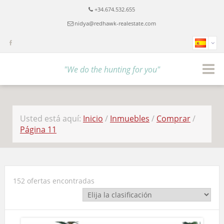
+34.674.532.655
nidya@redhawk-realestate.com
"We do the hunting for you"
Usted está aquí:
Inicio
/
Inmuebles
/
Comprar
/
Página 11
152 ofertas encontradas