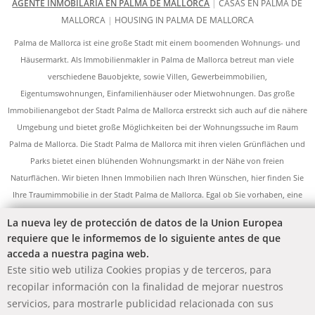
AGENTE INMOBILARIA EN PALMA DE MALLORCA
|
CASAS EN PALMA DE
MALLORCA
|
HOUSING IN PALMA DE MALLORCA
Palma de Mallorca ist eine große Stadt mit einem boomenden Wohnungs- und
Häusermarkt. Als Immobilienmakler in Palma de Mallorca betreut man viele
verschiedene Bauobjekte, sowie Villen, Gewerbeimmobilien,
Eigentumswohnungen, Einfamilienhäuser oder Mietwohnungen. Das große
Immobilienangebot der Stadt Palma de Mallorca erstreckt sich auch auf die nähere
Umgebung und bietet große Möglichkeiten bei der Wohnungssuche im Raum
Palma de Mallorca. Die Stadt Palma de Mallorca mit ihren vielen Grünflächen und
Parks bietet einen blühenden Wohnungsmarkt in der Nähe von freien
Naturflächen. Wir bieten Ihnen Immobilien nach Ihren Wünschen, hier finden Sie
Ihre Traumimmobilie in der Stadt Palma de Mallorca. Egal ob Sie vorhaben, eine
Immobilie zu kaufen oder zu mieten, wir sind Ihr Ansprechpartner für Immobilien
La nueva ley de protección de datos de la Union Europea
aller Art in Palma de Mallorca. Neben umfangreichem Service bieten wir Ihnen
requiere que le informemos de lo siguiente antes de que
Professionalität und Fachkenntnisse im Bereich Immobilien in Palma de Mallorca.
acceda a nuestra pagina web.
Die verschiedenen Objekte der Stadt offerieren eine große Auswahl im Bereich
Este sitio web utiliza Cookies propias y de terceros, para
Vermietung, Kauf und Verkauf von Immobilien und die Firma Redhawk Real Estate
recopilar información con la finalidad de mejorar nuestros
International ist hier Ihr professioneller Dienstleister für das komplette
servicios, para mostrarle publicidad relacionada con sus
Immobilienangebot.