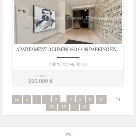
APARTAMENTO LUMINOSO CON PARKING EN ...
Palma de Mallorca
PRECIO:
360.000 €
[«
«
1
2
3
...
7
8
9
10
...
11
12
13
»
»]