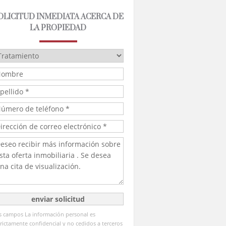
OLICITUD INMEDIATA ACERCA DE
LA PROPIEDAD
s campos La información personal es
trictamente confidencial y no cedidos a terceros