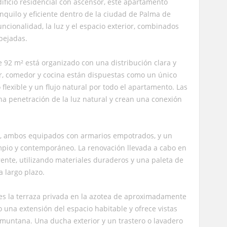
ificio residencial con ascensor, este apartamento
nquilo y eficiente dentro de la ciudad de Palma de
uncionalidad, la luz y el espacio exterior, combinados
spejadas.
 92 m² está organizado con una distribución clara y
tar, comedor y cocina están dispuestas como un único
flexible y un flujo natural por todo el apartamento. Las
a penetración de la luz natural y crean una conexión
s, ambos equipados con armarios empotrados, y un
mpio y contemporáneo. La renovación llevada a cabo en
ente, utilizando materiales duraderos y una paleta de
 largo plazo.
es la terraza privada en la azotea de aproximadamente
 una extensión del espacio habitable y ofrece vistas
amuntana. Una ducha exterior y un trastero o lavadero