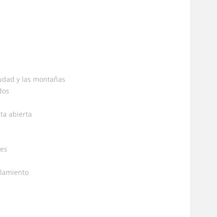
iudad y las montañas
dos
ta abierta
res
alamiento