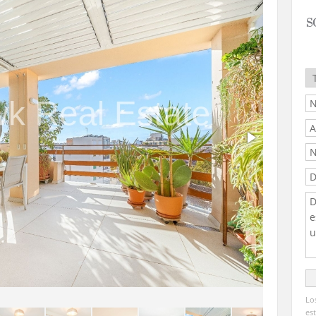
S
Lo
es